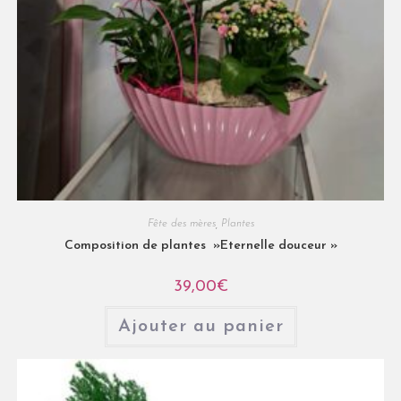
Fête des mères
,
Plantes
Composition de plantes »Eternelle douceur »
39,00
€
Ajouter au panier