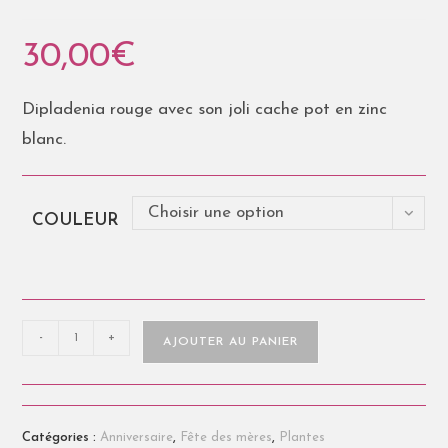
30,00
€
Dipladenia rouge avec son joli cache pot en zinc
blanc.
Choisir une option
COULEUR
-
+
AJOUTER AU PANIER
Catégories :
Anniversaire
,
Fête des mères
,
Plantes