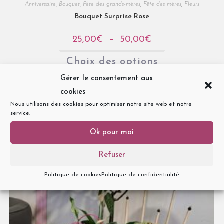
Anniversaire
,
Bouquet
,
Fête des grands-mères
,
Fête des mères
,
Fleurs
Bouquet Surprise Rose
25,00
€
–
50,00
€
Choix des options
Gérer le consentement aux
cookies
Nous utilisons des cookies pour optimiser notre site web et notre
service.
Ok pour moi
Refuser
Politique de cookies
Politique de confidentialité