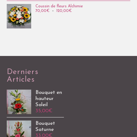
Coussin de fleurs Alchimie
70,00
€
–
120,00
€
Derniers
Articles
Bouquet en
hauteur
Soleil
35,00
€
Bouquet
Saturne
33,00
€