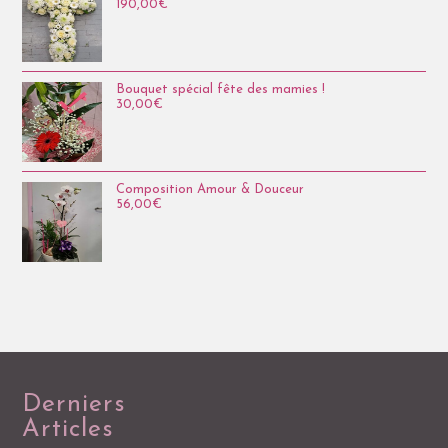
190,00
€
Bouquet spécial fête des mamies !
30,00
€
Composition Amour & Douceur
56,00
€
Derniers
Articles