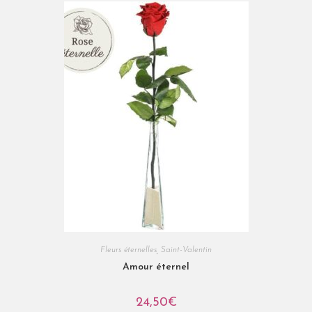
Fleurs éternelles
,
Saint-Valentin
Amour éternel
24,50
€