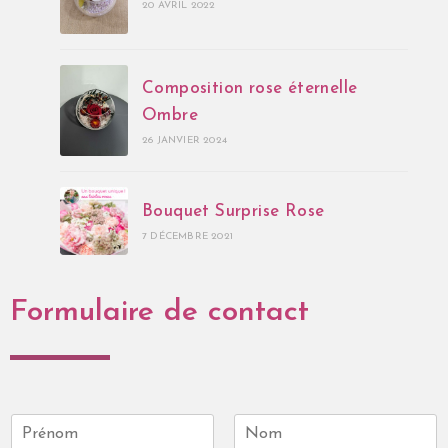
20 AVRIL 2022
Composition rose éternelle
Ombre
26 JANVIER 2024
Bouquet Surprise Rose
7 DÉCEMBRE 2021
Formulaire de contact
P
r