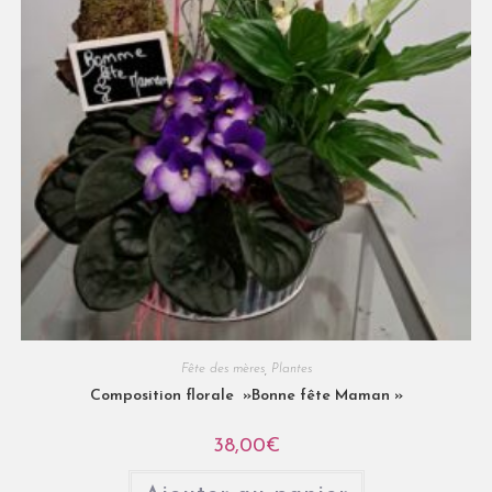
Fête des mères
,
Plantes
Composition florale »Bonne fête Maman »
38,00
€