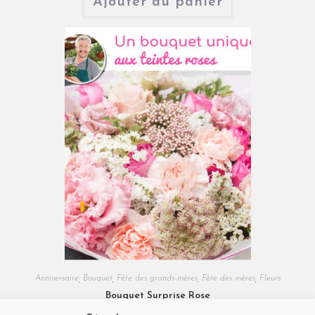
Ajouter au panier
Anniversaire
,
Bouquet
,
Fête des grands-mères
,
Fête des mères
,
Fleurs
Bouquet Surprise Rose