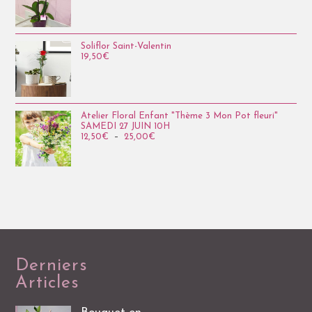
Soliflor Saint-Valentin
19,50
€
Atelier Floral Enfant "Thème 3 Mon Pot fleuri"
SAMEDI 27 JUIN 10H
12,50
€
–
25,00
€
Derniers
Articles