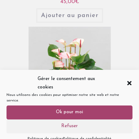
45,00
€
Ajouter au panier
Gérer le consentement aux
cookies
Nous utilisons des cookies pour optimiser notre site web et notre
service.
Ok pour moi
Refuser
Anniversaire
,
Plantes
Politique de cookies
Politique de confidentialité