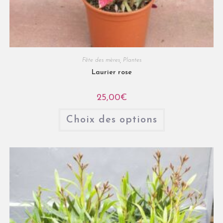
Fête des mères
,
Plantes
Laurier rose
25,00
€
Choix des options