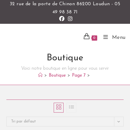
32 rue de la porte de Chinon 86200 Loudun - 05
49 98 38 71
Menu
0
Boutique
Voici notre boutique en ligne pour vous servir
>
Boutique
>
Page 7
>
Tri par défaut