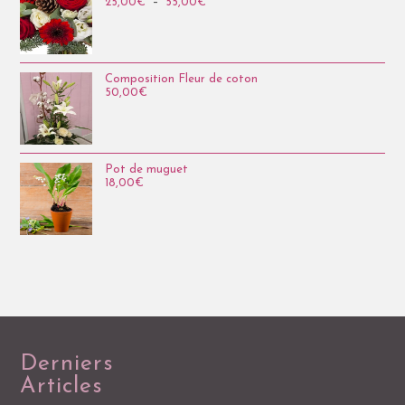
25,00
€
–
55,00
€
Composition Fleur de coton
50,00
€
Pot de muguet
18,00
€
Derniers
Articles