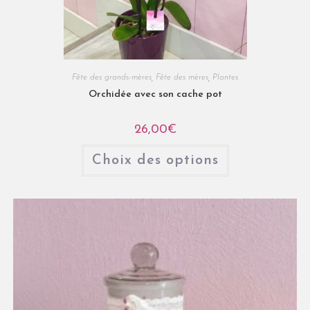
Fête des grands-mères
,
Fête des mères
,
Plantes
Orchidée avec son cache pot
26,00
€
Choix des options