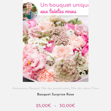
Anniversaire
,
Bouquet
,
Fête des grands-mères
,
Fête des mères
,
Fleurs
Bouquet Surprise Rose
25,00
€
–
50,00
€