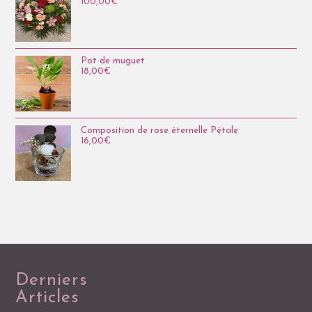
100,00
€
Pot de muguet
18,00
€
Composition de rose éternelle Pétale
16,00
€
Derniers
Articles