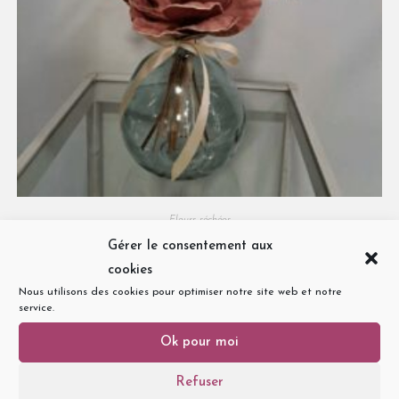
Fleurs séchées
Bouquet de fleurs séchées
Gérer le consentement aux
cookies
32,00
€
Nous utilisons des cookies pour optimiser notre site web et notre
service.
Ajouter au panier
Ok pour moi
Refuser