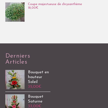
Coupe majestueuse de chrysanthème
18,00
€
Derniers
Articles
Bouquet en
hauteur
Soleil
35,00
€
Bouquet
Saturne
33,00
€