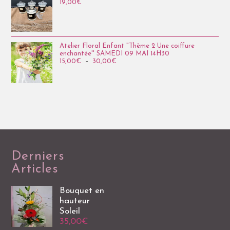
19,00
€
Atelier Floral Enfant "Thème 2 Une coiffure
enchantée'' SAMEDI 09 MAI 14H30
15,00
€
–
30,00
€
Derniers
Articles
Bouquet en
hauteur
Soleil
35,00
€