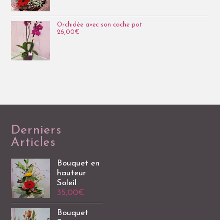
Orchidée avec son cache pot
26,00
€
Derniers
Articles
Bouquet en
hauteur
Soleil
35,00
€
Bouquet